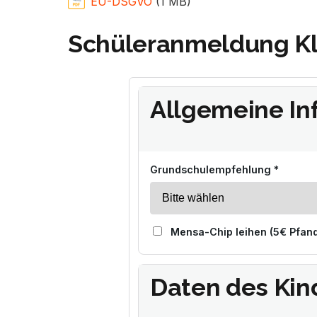
EU-DSGVO
(1 MB)
Schüleranmeldung Kl
Allgemeine In
Grundschulempfehlung *
Mensa-Chip leihen (5€ Pfan
Daten des Kin